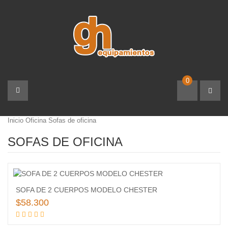
0
Inicio
Oficina
Sofas de oficina
SOFAS DE OFICINA
Añadir
SOFA DE 2 CUERPOS MODELO CHESTER
a la
$
58.300
lista
Añadir al carrito