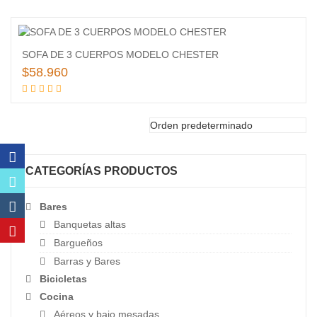
de
deseos
Añadir
SOFA DE 3 CUERPOS MODELO CHESTER
a la
$
58.960
lista
Añadir al carrito
de
deseos
CATEGORÍAS PRODUCTOS
Bares
Banquetas altas
Bargueños
Barras y Bares
Bicicletas
Cocina
Aéreos y bajo mesadas