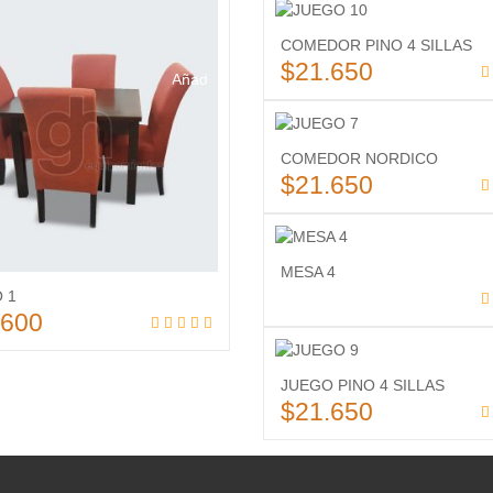
de
COMEDOR PINO 4 SILLAS
deseos
$
21.650
Añadir
Añadir al carrit
a la
lista
COMEDOR NORDICO
$
21.650
de
Añadir al carrit
deseos
MESA 4
 1
.600
Leer más
Añadir al carrito
JUEGO PINO 4 SILLAS
$
21.650
Añadir al carrit