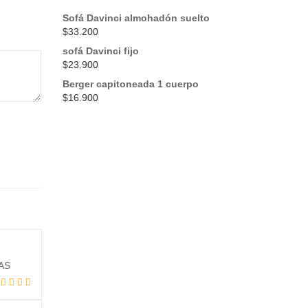
Sofá Davinci almohadón suelto
$
33.200
sofá Davinci fijo
$
23.900
Berger capitoneada 1 cuerpo
$
16.900
Añadir
AS
a la
lista
o