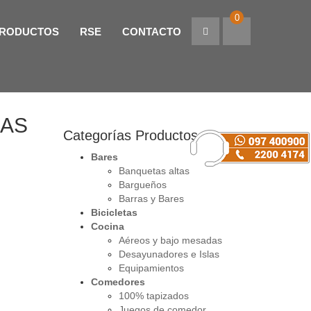
0
RODUCTOS
RSE
CONTACTO
LAS
Categorías Productos
Bares
Banquetas altas
Bargueños
Barras y Bares
Bicicletas
Cocina
Aéreos y bajo mesadas
Desayunadores e Islas
Equipamientos
Comedores
100% tapizados
Juegos de comedor