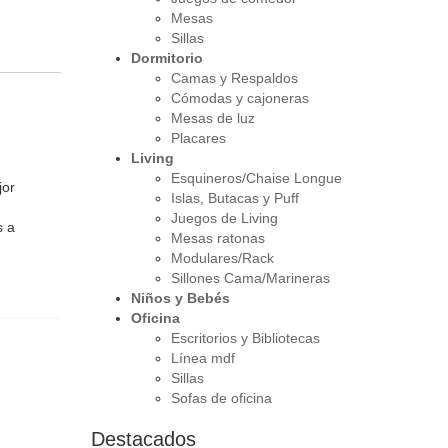
Mesas
Sillas
Dormitorio
Camas y Respaldos
Cómodas y cajoneras
Mesas de luz
Placares
Living
Esquineros/Chaise Longue
jor
Islas, Butacas y Puff
Juegos de Living
s a
Mesas ratonas
Modulares/Rack
Sillones Cama/Marineras
Niños y Bebés
Oficina
Escritorios y Bibliotecas
Línea mdf
Sillas
Sofas de oficina
Destacados