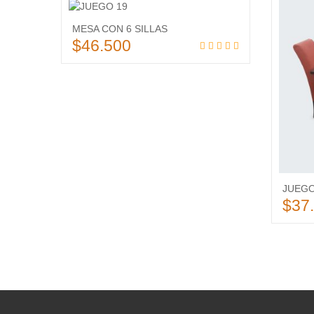
de
Añadir
MESA CON 6 SILLAS
deseos
a la
$
46.500
lista
Añadir al carrito
de
deseos
JUEGO
$
37