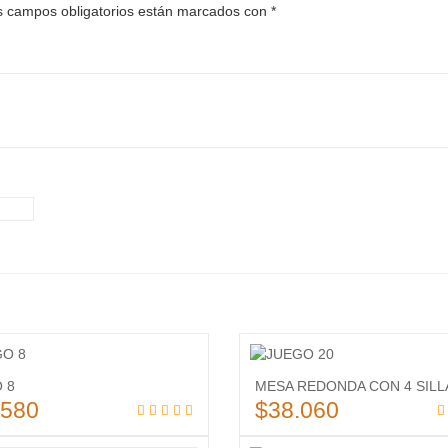
 campos obligatorios están marcados con
*
Añadir
 8
MESA REDONDA CON 4 SILL
a la
.580
$
38.060
lista
Añadir al carrito
Añadir al carrit