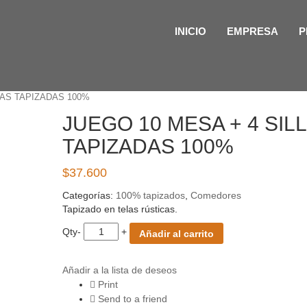
INICIO
EMPRESA
P
LAS TAPIZADAS 100%
JUEGO 10 MESA + 4 SIL
TAPIZADAS 100%
$
37.600
Categorías:
100% tapizados
,
Comedores
Tapizado en telas rústicas.
Qty
-
+
Añadir al carrito
Añadir a la lista de deseos
Print
Send to a friend